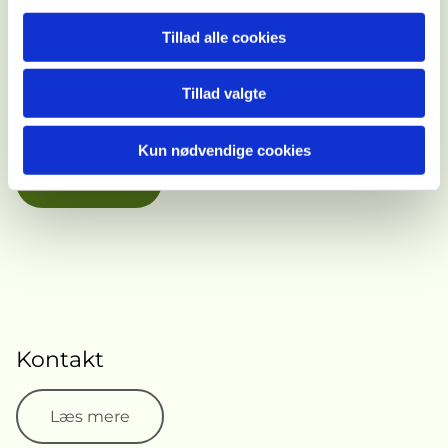
Tillad alle cookies
Kirken
Tillad valgte
Agerskov kirke ligger noget fra den oprindelige
landsby, hvilket er usædvanligt.
Kun nødvendige cookies
Læs mere
Kontakt
Læs mere