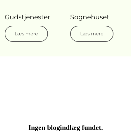
Gudstjenester
Sognehuset
Læs mere
Læs mere