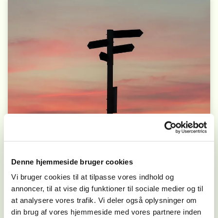
Denne hjemmeside bruger cookies
Aktiviteter
Vi bruger cookies til at tilpasse vores indhold og
annoncer, til at vise dig funktioner til sociale medier og til
Vi har mange spændende aktiviteter i Agerskov,
at analysere vores trafik. Vi deler også oplysninger om
din brug af vores hjemmeside med vores partnere inden
her ser du en oversigt.