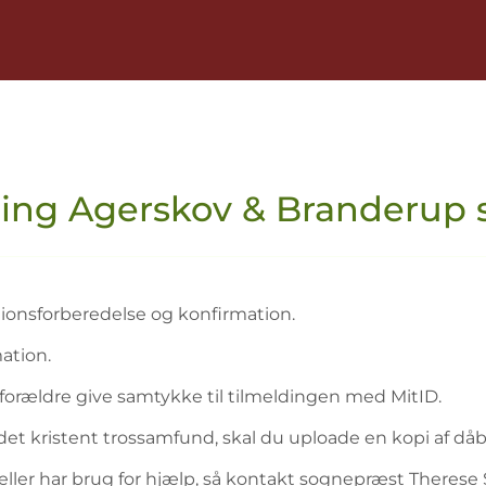
ding Agerskov & Branderup
ationsforberedelse og konfirmation.
ation.
orældre give samtykke til tilmeldingen med MitID.
andet kristent trossamfund, skal du uploade en kopi af då
, eller har brug for hjælp, så kontakt sognepræst There