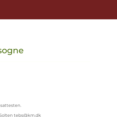
 sogne
bsattesten.
se Solten tebs@km.dk