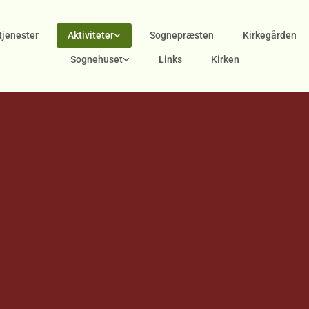
jenester
Aktiviteter
Sognepræsten
Kirkegården
Sognehuset
Links
Kirken