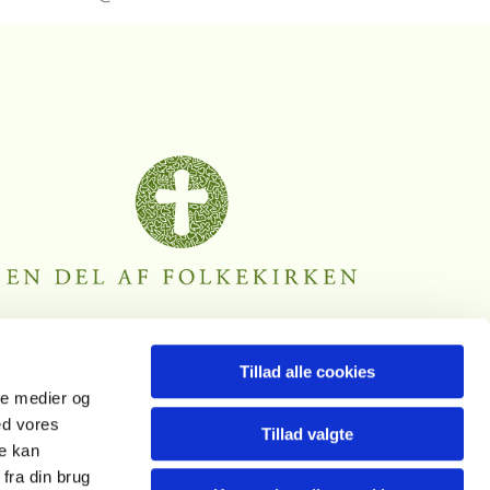
Tillad alle cookies
ale medier og
ed vores
Tillad valgte
re kan
fra din brug